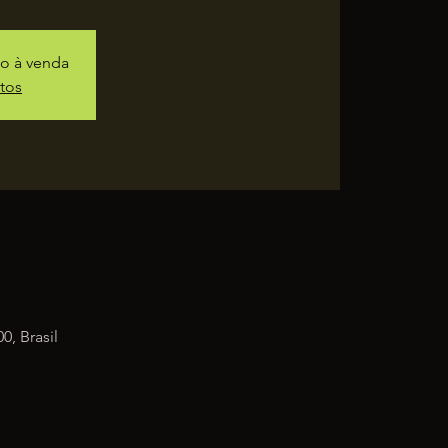
ão à venda
tos
0, Brasil