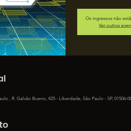
Os ingressos não est
Ver outros even
al
ulo , R. Galvão Bueno, 425 - Liberdade, São Paulo - SP, 01506-00
to