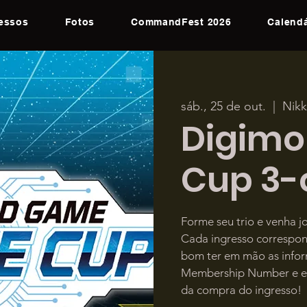
ressos
Fotos
CommandFest 2026
Calendá
sáb., 25 de out.
  |  
Nikk
Digimo
Cup 3-
Forme seu trio e venha 
Cada ingresso correspond
bom ter em mão as inf
Membership Number e em
da compra do ingresso!