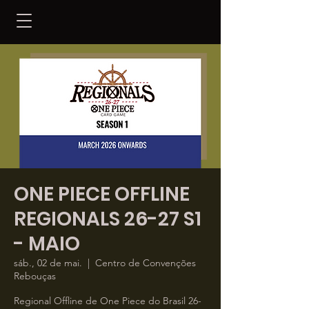
ONE PIECE OFFLINE
REGIONALS 26-27 S1
- MAIO
sáb., 02 de mai.
  |  
Centro de Convenções
Rebouças
Regional Offline de One Piece do Brasil 26-