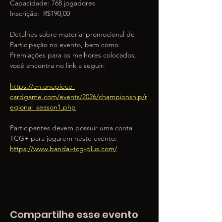
Capacidade: 768 jogadores
Inscrição:  R$190,00
Detalhes sobre material promocional de 
Participação no evento, bem como 
Premiações para os melhores colocados, 
você encontra no link a seguir:
https://en.onepiece-
cardgame.com/events/2026/championship/r
egional_season1.php
Participantes devem possuir uma conta 
TCG+ para jogarem neste evento: 
https://www.bandai-tcg-plus.com/
Compartilhe esse evento