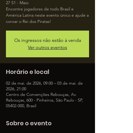
27 S1 - Maio
Encontre jogadores de todo Brasil e
América Latina neste evento único e ajude a
coroar o Rei dos Piratas!
Os ingressos não estão à venda
Ver outros eventos
Horário e local
02 de mai. de 2026, 09:00 – 03 de mai. de
2026, 21:00
Centro de Convenções Rebouças, Av.
Rebouças, 600 - Pinheiros, São Paulo - SP,
05402-000, Brasil
Sobre o evento