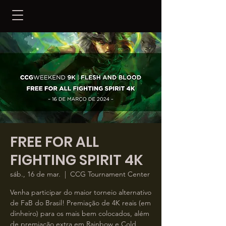
FREE FOR ALL
FIGHTING SPIRIT 4K
sáb., 16 de mar.
  |  
CCG Tournament Center
Venha participar do maior torneio alternativo
de FaB do Brasil! Premiação de 4K reais (em
dinheiro) para os mais bem colocados, além
de premiação extra em Rainbow e Cold