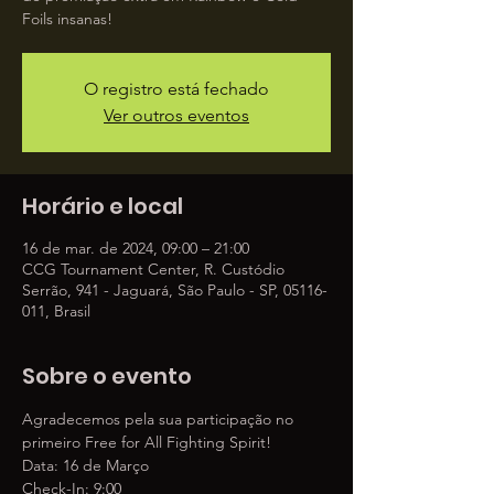
Foils insanas!
O registro está fechado
Ver outros eventos
Horário e local
16 de mar. de 2024, 09:00 – 21:00
CCG Tournament Center, R. Custódio
Serrão, 941 - Jaguará, São Paulo - SP, 05116-
011, Brasil
Sobre o evento
Agradecemos pela sua participação no 
primeiro Free for All Fighting Spirit!
Data: 16 de Março
Check-In: 9:00