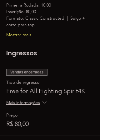
Primeira Rodada: 10:00
Inscrição: 80,00
Formato: Classic Constructed  |  Suíço + 
corte para top
Mostrar mais
Ingressos
Vendas encerradas
Tipo de ingresso
Free for All Fighting Spirit4K
Mais informações
Preço
R$ 80,00